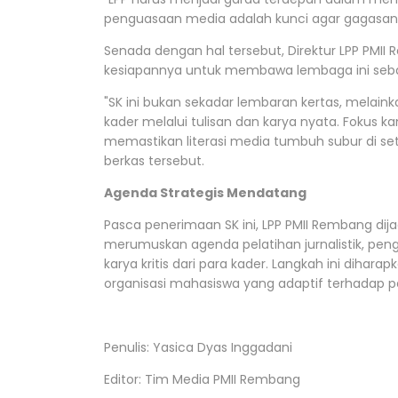
penguasaan media adalah kunci agar gagasan k
Senada dengan hal tersebut, Direktur LPP PMI
kesiapannya untuk membawa lembaga ini seba
"SK ini bukan sekadar lembaran kertas, melai
kader melalui tulisan dan karya nyata. Fokus 
memastikan literasi media tumbuh subur di set
berkas tersebut.
Agenda Strategis Mendatang
Pasca penerimaan SK ini, LPP PMII Rembang dij
merumuskan agenda pelatihan jurnalistik, penge
karya kritis dari para kader. Langkah ini diha
organisasi mahasiswa yang adaptif terhadap p
Penulis: Yasica Dyas Inggadani
Editor: Tim Media PMII Rembang