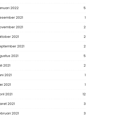
anuari 2022
5
esember 2021
1
ovember 2021
2
ktober 2021
2
eptember 2021
2
gustus 2021
5
li 2021
2
uni 2021
1
ei 2021
1
ril 2021
12
aret 2021
3
ebruari 2021
3