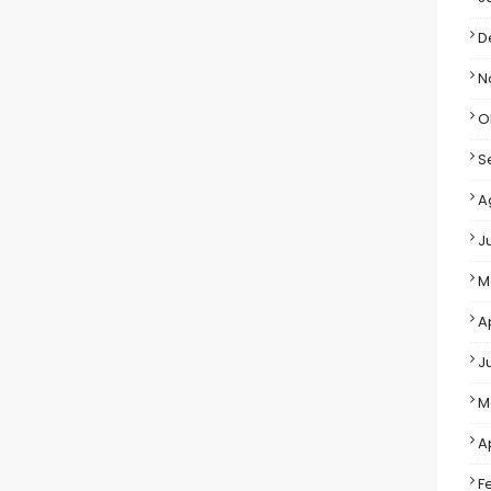
D
N
O
S
A
J
M
A
J
M
A
F