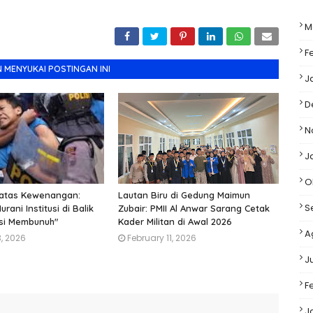
M
F
 MENYUKAI POSTINGAN INI
J
D
N
J
O
atas Kewenangan:
Lautan Biru di Gedung Maimun
S
ani Institusi di Balik
Zubair: PMII Al Anwar Sarang Cetak
isi Membunuh"
Kader Militan di Awal 2026
A
, 2026
February 11, 2026
J
F
J