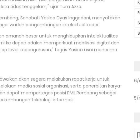
K
ita tidak tenggelam," ujar Tum Azza.
P
I Rembang, Sahabati Yasica Dyas Inggadani, menyatakan
S
gai wadah pengembangan intelektual kader.
S
nkan amanah besar untuk menghidupkan intelektualitas
kami ke depan adalah memperkuat mobilisasi digital dan
iap level kepengurusan," tegas Yasica usai menerima
adwalkan akan segera melakukan rapat kerja untuk
6/
lolaan media sosial organisasi, serta penerbitan karya-
rapkan dapat mempertegas posisi PMII Rembang sebagai
5/
erkembangan teknologi informasi.