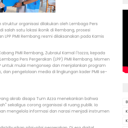
struktur organisasi dilakukan oleh Lembaga Pers
 salah satu lokasi ikonik di Rembang, prosesi
n LPP PMII Rembang resmi dilaksanakan pada Kamis
Cabang PMII Rembang, Zubraiul Kamal I'tazza, kepada
ur Lembaga Pers Pergerakan (LPP) PMII Rembang. Momen
 LPP untuk mulai mengonsep dan menjalankan program
tik, dan pengelolaan media di lingkungan kader PMII se-
yang akrab disapa Tum Azza menekankan bahwa
B
 sekaligus corong organisasi di ruang publik. Ia
ampuan mengelola informasi dan narasi menjadi instrumen
K
K
ribusikan nilai-nilai pergerakan. Di era digital,