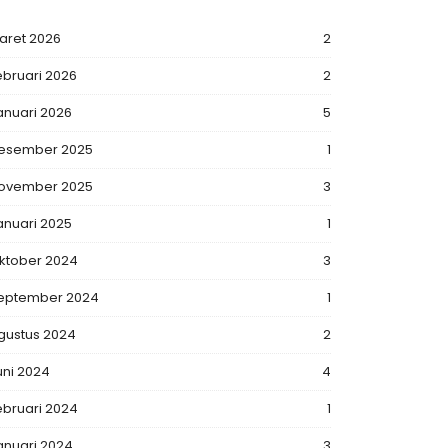
aret 2026
2
ebruari 2026
2
anuari 2026
5
esember 2025
1
ovember 2025
3
anuari 2025
1
ktober 2024
3
eptember 2024
1
gustus 2024
2
uni 2024
4
ebruari 2024
1
anuari 2024
3