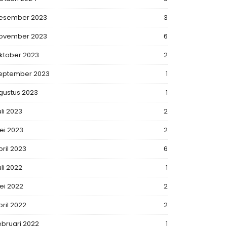
esember 2023
3
ovember 2023
6
ktober 2023
2
eptember 2023
1
gustus 2023
1
uli 2023
2
ei 2023
2
pril 2023
6
uli 2022
1
ei 2022
2
pril 2022
2
ebruari 2022
1