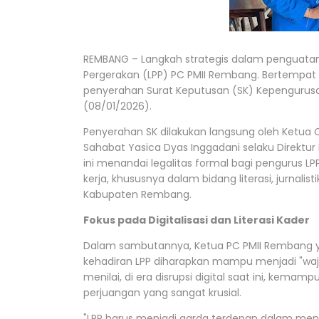
REMBANG – Langkah strategis dalam penguatan 
Pergerakan (LPP) PC PMII Rembang. Bertempat di
penyerahan Surat Keputusan (SK) Kepengurusa
(08/01/2026).
Penyerahan SK dilakukan langsung oleh Ketua 
Sahabat Yasica Dyas Inggadani selaku Direkt
ini menandai legalitas formal bagi pengurus
kerja, khususnya dalam bidang literasi, jurnalis
Kabupaten Rembang.
Fokus pada Digitalisasi dan Literasi Kader
Dalam sambutannya, Ketua PC PMII Rembang 
kehadiran LPP diharapkan mampu menjadi "wajah"
menilai, di era disrupsi digital saat ini, kem
perjuangan yang sangat krusial.
"LPP harus menjadi garda terdepan dalam mendist