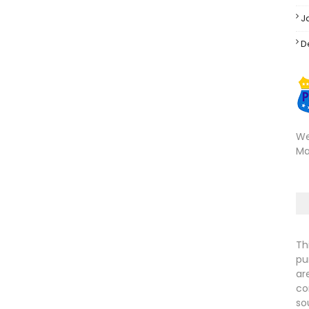
J
D
We
Ma
Th
pu
ar
co
so