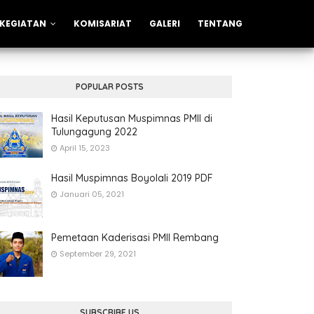
KEGIATAN
KOMISARIAT
GALERI
TENTANG
POPULAR POSTS
Hasil Keputusan Muspimnas PMII di
Tulungagung 2022
April 15, 2023
Hasil Muspimnas Boyolali 2019 PDF
Januari 05, 2021
Pemetaan Kaderisasi PMII Rembang
September 29, 2021
SUBSCRIBE US