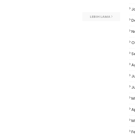
J
LEBIH LAMA
D
N
O
S
A
Ju
J
M
Ap
M
F