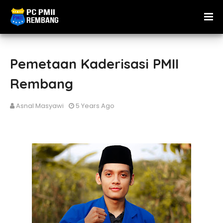
Pemetaan Kaderisasi PMII
Rembang
Asnal Masyawi
5 Years Ago