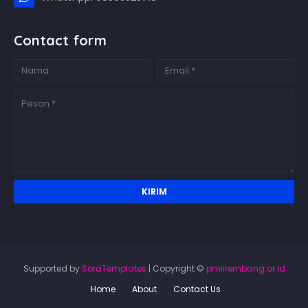
Contact form
Supported by
SoraTemplates
| Copyright ©
pmiirembang.or.id
Home
About
Contact Us